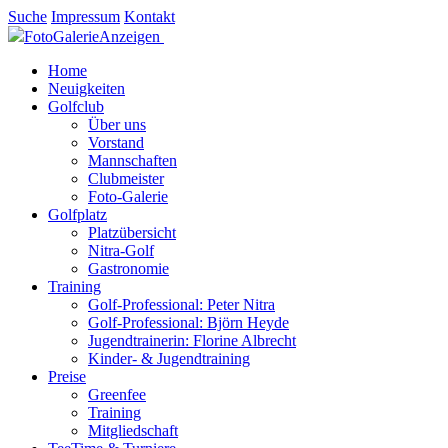
Suche
Impressum
Kontakt
FotoGalerieAnzeigen
Home
Neuigkeiten
Golfclub
Über uns
Vorstand
Mannschaften
Clubmeister
Foto-Galerie
Golfplatz
Platzübersicht
Nitra-Golf
Gastronomie
Training
Golf-Professional: Peter Nitra
Golf-Professional: Björn Heyde
Jugendtrainerin: Florine Albrecht
Kinder- & Jugendtraining
Preise
Greenfee
Training
Mitgliedschaft