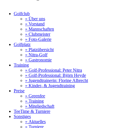
Golfclub
»
Über uns
»
Vorstand
»
Mannschaften
»
Clubmeister
»
Foto-Galerie
Golfplatz
»
Platzübersicht
»
Nitra-Golf
»
Gastronomie
Training
»
Golf-Professional: Peter Nitra
»
Golf-Professional: Björn Heyde
»
Jugendtrainerin: Florine Albrecht
»
Kinder- & Jugendtraining
Preise
»
Greenfee
»
Training
»
Mitgliedschaft
TeeTime & Turniere
Sonstiges
»
Aktuelles
»
Turniere