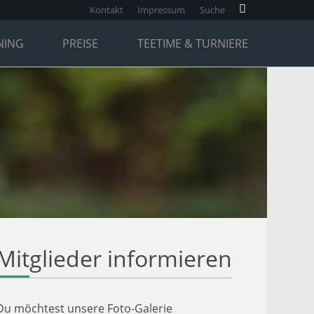
Kontakt
Impressum
Suche
NING
PREISE
TEETIME & TURNIERE
Mitglieder informieren
Du möchtest unsere Foto-Galerie